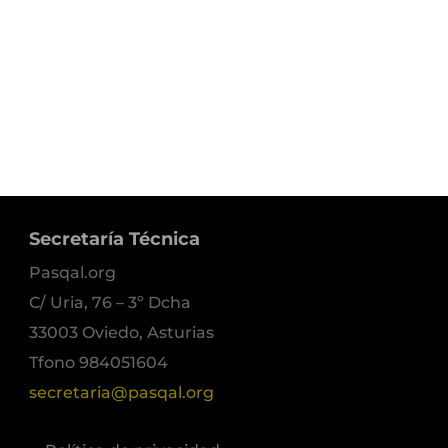
Secretaría Técnica
Pasqal.org
C/ Uria, 76 – 3º Dcha
33003 Oviedo, Asturias
Tfono 984051604
secretaria@pasqal.org