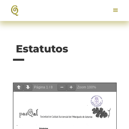
Estatutos
Página
1
/
8
Zoom
100%