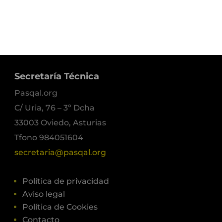
Secretaría Técnica
Pasqal.org
C/ Uria, 76 – 3º Dcha
33003 Oviedo, Asturias
Tfono 984051604
secretaria@pasqal.org
Política de privacidad
Aviso legal
Política de Cookies
Contacto